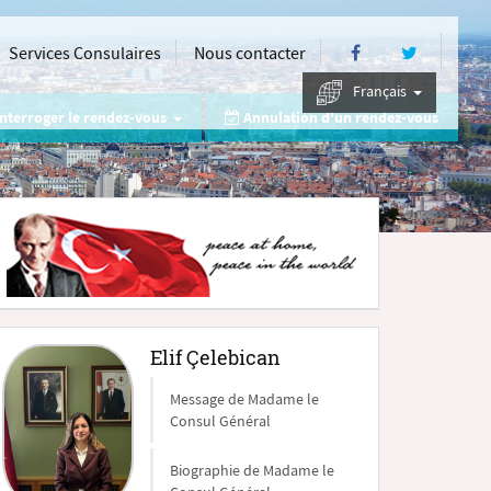
Services Consulaires
Nous contacter
Français
nterroger le rendez-vous
Annulation d'un rendez-vous
Elif Çelebican
Message de Madame le
Consul Général
Biographie de Madame le