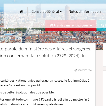
Consulat Général
Notes d’information
Prendre un rendez-vous
I
e-parole du ministère des Affaires étrangères,
ion concernant la résolution 2728 (2024) du
25.03.2024
curité des Nations unies qui exige un cessez-le-feu immédiat à
re à Gaza est un pas positif.
s de cette résolution dès que possible.
r une attitude commune à l'égard d'Israël afin de mettre fin à
lution durable au conflit israélo-palestinien.