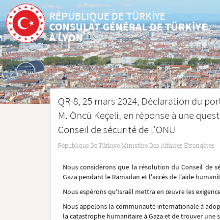
RÉPUBLIQUE DE TÜRKİYE
CONSULAT GÉNÉRAL DE TÜRKİYE
À LYON
QR-8, 25 mars 2024, Déclaration du port
M. Öncü Keçeli, en réponse à une quest
Conseil de sécurité de l'ONU
République De Türkiye Ministère Des Affaires Étrangères
Nous considérons que la résolution du Conseil de sé
Gaza pendant le Ramadan et l'accès de l'aide humanitai
Nous espérons qu'Israël mettra en œuvre les exigence
Nous appelons la communauté internationale à adopte
la catastrophe humanitaire à Gaza et de trouver une so