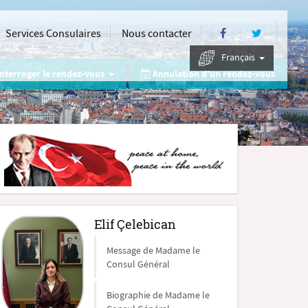
Services Consulaires
Nous contacter
Français
nterroger le rendez-vous
Annulation d'un rendez-vous
Elif Çelebican
Message de Madame le
Consul Général
Biographie de Madame le