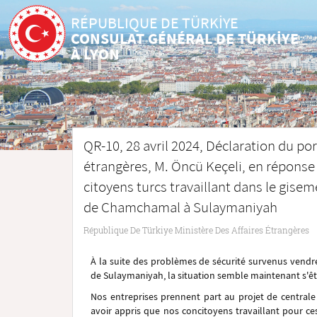
RÉPUBLIQUE DE TÜRKİYE
CONSULAT GÉNÉRAL DE TÜRKİYE
À LYON
QR-10, 28 avril 2024, Déclaration du po
étrangères, M. Öncü Keçeli, en réponse
citoyens turcs travaillant dans le gisem
de Chamchamal à Sulaymaniyah
République De Türkiye Ministère Des Affaires Étrangères
À la suite des problèmes de sécurité survenus vendre
de Sulaymaniyah, la situation semble maintenant s'êt
Nos entreprises prennent part au projet de centrale 
avoir appris que nos concitoyens travaillant pour c