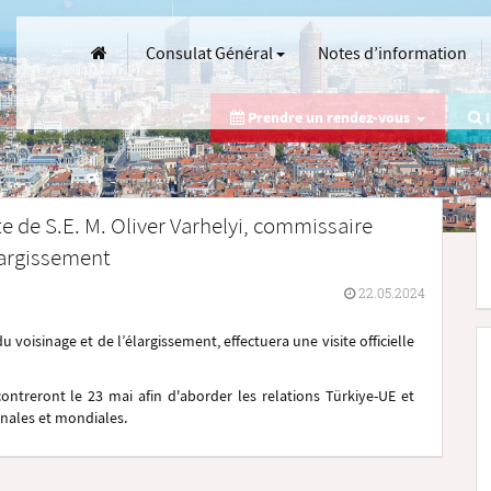
Consulat Général
Notes d’information
Prendre un rendez-vous
I
te de S.E. M. Oliver Varhelyi, commissaire
largissement
22.05.2024
 voisinage et de l’élargissement, effectuera une visite officielle
ontreront le 23 mai afin d'aborder les relations Türkiye-UE et
onales et mondiales.