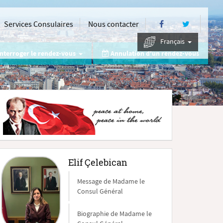
Services Consulaires
Nous contacter
Français
nterroger le rendez-vous
Annulation d'un rendez-vous
Elif Çelebican
Message de Madame le
Consul Général
Biographie de Madame le