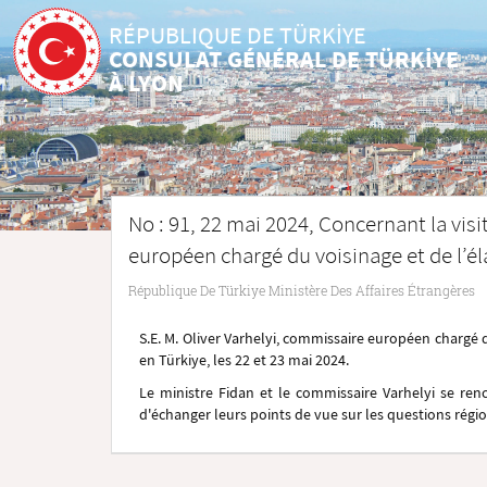
RÉPUBLIQUE DE TÜRKİYE
CONSULAT GÉNÉRAL DE TÜRKİYE
À LYON
No : 91, 22 mai 2024, Concernant la visi
européen chargé du voisinage et de l’é
République De Türkiye Ministère Des Affaires Étrangères
S.E. M. Oliver Varhelyi, commissaire européen chargé du
en Türkiye, les 22 et 23 mai 2024.
Le ministre Fidan et le commissaire Varhelyi se renc
d'échanger leurs points de vue sur les questions régi