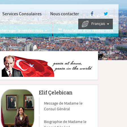
Services Consulaires
Nous contacter
Français
nterroger le rendez-vous
Annulation d'un rendez-vous
Elif Çelebican
Message de Madame le
Consul Général
Biographie de Madame le