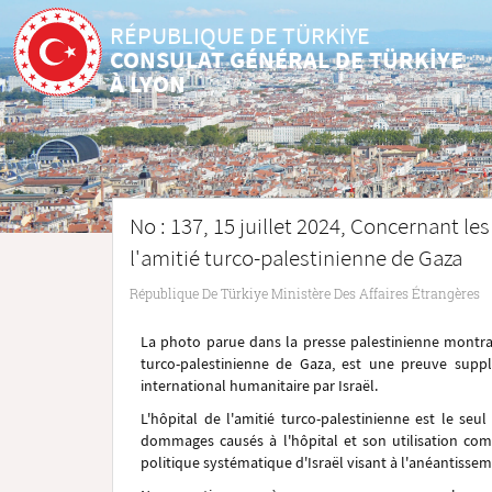
RÉPUBLIQUE DE TÜRKİYE
CONSULAT GÉNÉRAL DE TÜRKİYE
À LYON
No : 137, 15 juillet 2024, Concernant les
l'amitié turco-palestinienne de Gaza
République De Türkiye Ministère Des Affaires Étrangères
La photo parue dans la presse palestinienne montran
turco-palestinienne de Gaza, est une preuve suppl
international humanitaire par Israël.
L'hôpital de l'amitié turco-palestinienne est le seul
dommages causés à l'hôpital et son utilisation comm
politique systématique d'Israël visant à l'anéantisse