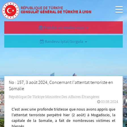
RÉPUBLIQUE DE TÜRKİYE
CONSULAT GÉNÉRAL DE TÜRKİYE À LYON
Prendre un rendez-vous
Randevu İptal/Sorgula
No : 157, 3 août 2024, Concernant l’attentat terroriste en
Somalie
République De Türkiye Ministère Des Affaires Étrangères
03.08.2024
C'est avec une profonde tristesse que nous avons appris que
l'attentat terroriste perpétré hier (2 août) à Mogadiscio, la
capitale de la Somalie, a fait de nombreuses victimes et
blessés.