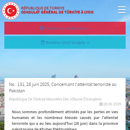
RÉPUBLIQUE DE TÜRKİYE
CONSULAT GÉNÉRAL DE TÜRKİYE À LYON
Prendre un rendez-vous
Randevu İptal/Sorgula
No : 131, 28 juin 2025, Concernant l'attentat terroriste au
Pakistan
République De Türkiye Ministère Des Affaires Étrangères
28.06.2025
Nous sommes profondément attristés par les pertes en vies
humaines et les nombreux blessés causés par l'attentat
terroriste qui a eu lieu aujourd'hui (28 juin) dans la province
pakistanaise de Khyber Pakhtunkhwa.