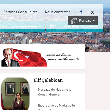
Services Consulaires
Nous contacter
Français
nterroger le rendez-vous
Annulation d'un rendez-vous
Elif Çelebican
Message de Madame le
Consul Général
Biographie de Madame le