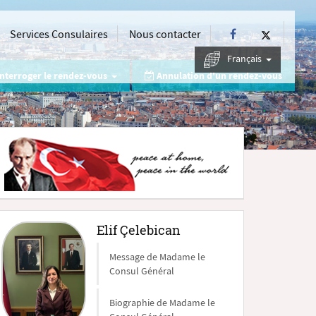
Services Consulaires
Nous contacter
Français
nterroger le rendez-vous
Annulation d'un rendez-vous
Elif Çelebican
Message de Madame le
Consul Général
Biographie de Madame le