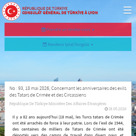
RÉPUBLIQUE DE TÜRKİYE
CONSULAT GÉNÉRAL DE TÜRKİYE À LYON
Prendre un rendez-vous
Randevu İptal/Sorgula
No : 93, 18 mai 2026, Concernant les anniversaires des exils
des Tatars de Crimée et des Circassiens
République De Türkiye Ministère Des Affaires Étrangères
18.05.2026
Il y a 82 ans aujourd’hui (18 mai), les Turcs tatars de Crimée
ont été arrachés de force à leur patrie. Lors de l’exil de 1944,
des centaines de milliers de Tatars de Crimée ont été
déportés vers des camps de travail dans divers pays, et